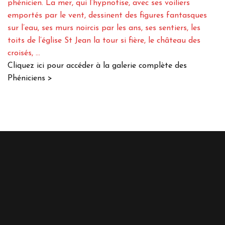
phénicien. La mer, qui l’hypnotise, avec ses voiliers
emportés par le vent, dessinent des figures fantasques
sur l’eau, ses murs noircis par les ans, ses sentiers, les
toits de l’église St Jean la tour si fière, le château des
croisés, …
Cliquez ici pour accéder à la galerie complète des
Phéniciens >