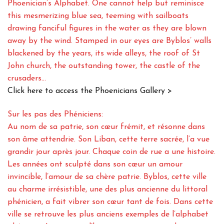
Phoenician’s Alphabet. One cannot help but reminisce
this mesmerizing blue sea, teeming with sailboats
drawing fanciful figures in the water as they are blown
away by the wind. Stamped in our eyes are Byblos’ walls
blackened by the years, its wide alleys, the roof of St
John church, the outstanding tower, the castle of the
crusaders…
Click here to access the Phoenicians Gallery >
Sur les pas des Phéniciens:
Au nom de sa patrie, son cœur frémit, et résonne dans
son âme attendrie. Son Liban, cette terre sacrée, l’a vue
grandir jour après jour. Chaque coin de rue a une histoire.
Les années ont sculpté dans son cœur un amour
invincible, l’amour de sa chère patrie. Byblos, cette ville
au charme irrésistible, une des plus ancienne du littoral
phénicien, a fait vibrer son cœur tant de fois. Dans cette
ville se retrouve les plus anciens exemples de l’alphabet